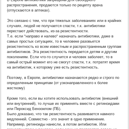
распространения, продаются только по рецепту врача
(отпускаются в аптеках).
Это связано с тем, что при тяжелых заболеваниях или в крайних
случаях, людей не получается спасти, т.к. антибиотики
перестают действовать, из-за резистентности.
Т.е. если "направо и налево" назначать антибиотики, даже в
самых простых ситуациях, то в человеке разовьется
резистентность ко всем известным и распространенным группам
антибиотиков. Эта резистентность передается детям и другим
поколениям. Если что-то случится и человек заболеет, то в
самый острый момент его не смогут спасти, т.к. потратят время
на антибиотик, к которому уже есть резистентность.
Поэтому, в Европе, антибиотики назначаются редко и строго по
определенным принципам (от узконаправленного к более
жесткому)
Кроме того, если вы хотите использовать антибиотик (внешний
или внутренний), то лучше их применять вместе с ретиноидами
или Пероксид Бензоилом (ПБ).
Было доказано, что так резистентность развивается намного
медленней. Совместно - это значит в одно применение.
Например, ретиноиды нанесли, а потом антибиотик. Или