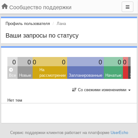
Сообщество поддержки
Профиль пользователя
Лана
Ваши запросы по статусу
0
0
0
0
0
0
0
На
Все
Новые
рассмотрении
Запланированные
Начатые
Зав
Со свежими изменениями
Нет тем
Сервис поддержки клиентов работает на платформе
UserEcho