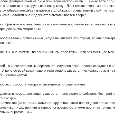
слоев (толщина кожи на лице примерно несколько мм ). В низу есть слой
но эти клетки формируют всю нашу кожу . Этих клеток очень много и ск
ток объединяется/связывается в слой кожи - очень тонкий слой, но тем 
а кожа - слоями она и "движется/выталкивается вверх"
но образуются новые клетки - то слои кожи постоянно выталкиваются вс
процесс очень медленный.
 образовалась прямо сейчас, когда вы читаете эти строки, то она пример
ое кожи.
ле, т.к. она внутри - на самом нижнем слое кожи, но через месяц ее мож
лой - они естественным образом отшелушиваются - просто отпадают с к
. В день со всей кожи нашего тела отшелушивается несколько грамм - э
ссы самой клетки.
процесс скорость которого изменяется по ряду причин:
ждается и нормально отшелушивается - все отлично работает, без пробл
то быстро)
силивается (из-за гормонального нарушения, кожа повреждена элемента
ановиться и др. причин) и теперь на поверхность кожи поступает очень 
 новыми образующими.