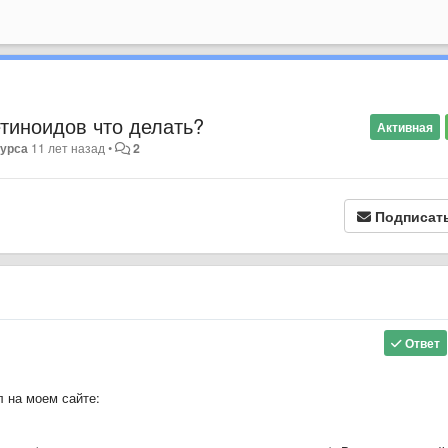
тиноидов что делать?
Активная
Чурса
11 лет назад
•
2
Подписат
Ответ
л на моем сайте: