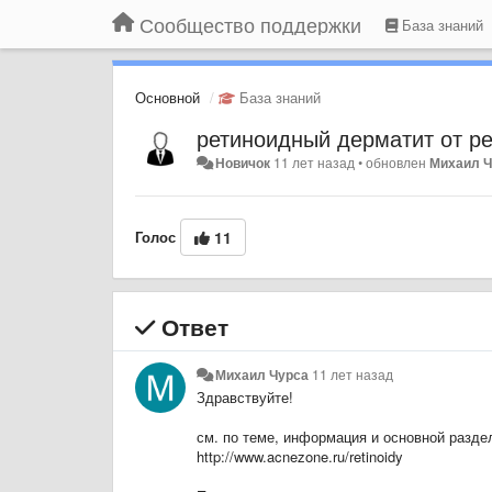
Сообщество поддержки
База знаний
Основной
База знаний
ретиноидный дерматит от ре
Новичок
11 лет назад
•
обновлен
Михаил 
Голос
11
Ответ
Михаил Чурса
11 лет назад
Здравствуйте!
см. по теме, информация и основной разде
http://www.acnezone.ru/retinoidy