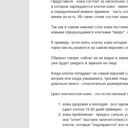
Представьте - кожа состоит из нескольких 
в котором зарождаются клетки кожи - имен
в определенный момент времени - часть кле
менее он есть. Из таких слоев состоит наш
Так как в самом нижнем слое кожи постоян
новыми образующимися клетками "вверх"- 
К примеру, если взять клетку кожи которая
через месяц окажется на самом верхнем сл
Образно говоря, сейчас ее не видно в зерка
уже будет увидеть в зеркале на лице.
Когда клетки попадают на самый верхний с
ветром или когда умываемся, трогаем лицо
довольно много - относительно размера/ма
Цикл клетки/слоя кожи - это естественный 
кожа здоровая и молодая - все заро
(цикл клетки 15-20 дней примерно - э
кожа проблемная - процесс сильно у
она "хочет" быстрее залечится/восст
клеток, которые "подпираются" все