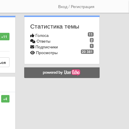
Вход / Регистрация
Статистика темы
11
Голоса
+11
2
Ответы
1
Подписчики
20 381
Просмотры
ься
+4