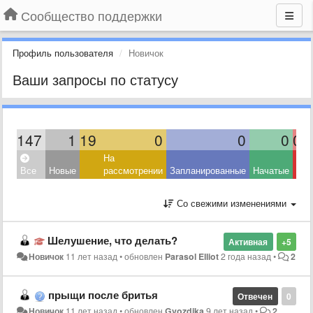
Сообщество поддержки
Профиль пользователя
Новичок
Ваши запросы по статусу
147
1
19
0
0
0
0
На
Все
Новые
рассмотрении
Запланированные
Начатые
Со свежими изменениями
Шелушение, что делать?
Активная
+5
Новичок
11 лет назад
•
обновлен
Parasol Elliot
2 года назад
•
2
прыщи после бритья
Отвечен
0
Новичок
11 лет назад
•
обновлен
Gvozdika
9 лет назад
•
2