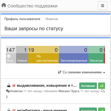
Сообщество поддержки
Профиль пользователя
Новичок
Ваши запросы по статусу
147
1
19
0
0
0
0
На
Все
Новые
рассмотрении
Запланированные
Начатые
Со свежими изменениями
выдавливание, ковыряние и тп Можно ли вообще?
Активная
+5
Новичок
11 лет назад
•
обновлен
Михаил Чурса
11 лет назад
•
2
антибиотики - ваше мнение
Активная
+5