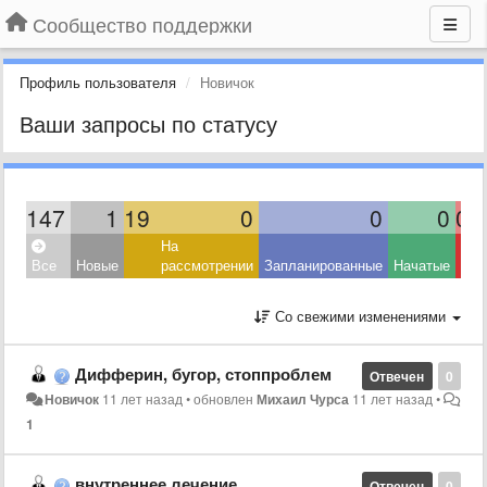
Сообщество поддержки
Профиль пользователя
Новичок
Ваши запросы по статусу
147
1
19
0
0
0
0
На
Все
Новые
рассмотрении
Запланированные
Начатые
Со свежими изменениями
Дифферин, бугор, стоппроблем
Отвечен
0
Новичок
11 лет назад
•
обновлен
Михаил Чурса
11 лет назад
•
1
внутреннее лечение
Отвечен
0