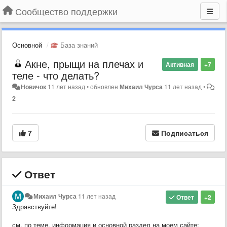
Сообщество поддержки
Основной
База знаний
Акне, прыщи на плечах и
Активная
+7
теле - что делать?
Новичок
11 лет назад
•
обновлен
Михаил Чурса
11 лет назад
•
2
7
Подписаться
Ответ
Михаил Чурса
11 лет назад
Ответ
+2
Здравствуйте!
см. по теме, информация и основной раздел на моем сайте: