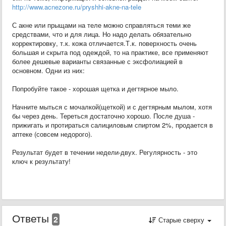
http://www.acnezone.ru/pryshhi-akne-na-tele
С акне или прыщами на теле можно справляться теми же
средствами, что и для лица. Но надо делать обязательно
корректировку, т.к. кожа отличается.Т.к. поверхность очень
большая и скрыта под одеждой, то на практике, все применяют
более дешевые варианты связанные с эксфолиацией в
основном. Одни из них:
Попробуйте такое - хорошая щетка и дегтярное мыло.
Начните мыться с мочалкой(щеткой) и с дегтярным мылом, хотя
бы через день. Тереться достаточно хорошо. После душа -
прижигать и протираться салициловым спиртом 2%, продается в
аптеке (совсем недорого).
Результат будет в течении недели-двух. Регулярность - это
ключ к результату!
Ответы
2
Старые сверху