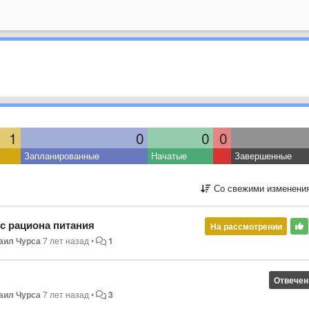
1
0
0
0
Запланированные
Начатые
Завершенные
Со свежими изменени
 рациона питания
На рассмотрении
аил Чурса
7 лет назад
•
1
Отвечен
аил Чурса
7 лет назад
•
3