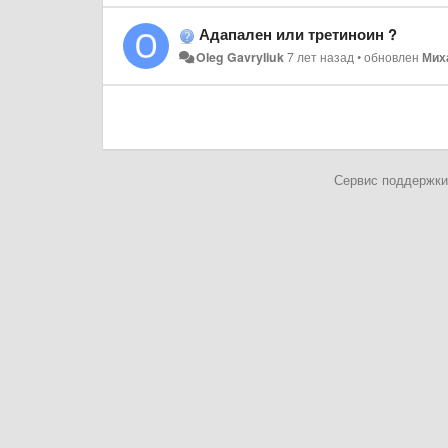
Адапален или третиноин ?
Oleg Gavryliuk
7 лет назад
•
обновлен
Мих
Сервис поддержки