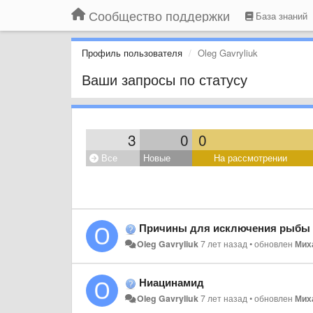
Сообщество поддержки
База знаний
Профиль пользователя
Oleg Gavryliuk
Ваши запросы по статусу
3
0
0
Все
Новые
На рассмотрении
Причины для исключения рыбы с
Oleg Gavryliuk
7 лет назад
•
обновлен
Мих
Ниацинамид
Oleg Gavryliuk
7 лет назад
•
обновлен
Мих